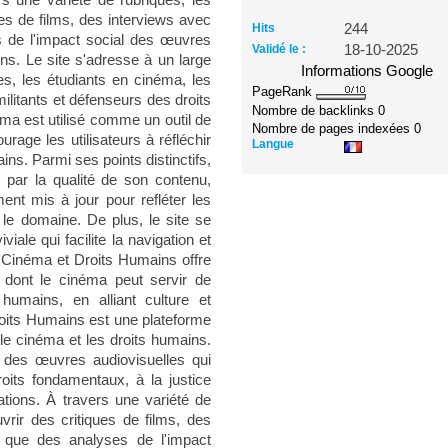
ers une variété de rubriques, les
ues de films, des interviews avec
Hits
244
s de l'impact social des œuvres
Validé le :
18-10-2025
ns. Le site s'adresse à un large
Informations Google
les, les étudiants en cinéma, les
PageRank
ilitants et défenseurs des droits
Nombre de backlinks
0
ma est utilisé comme un outil de
Nombre de pages indexées
0
ourage les utilisateurs à réfléchir
Langue
ns. Parmi ses points distinctifs,
par la qualité de son contenu,
ent mis à jour pour refléter les
s le domaine. De plus, le site se
iale qui facilite la navigation et
 Cinéma et Droits Humains offre
 dont le cinéma peut servir de
humains, en alliant culture et
oits Humains est une plateforme
e le cinéma et les droits humains.
 des œuvres audiovisuelles qui
roits fondamentaux, à la justice
nations. À travers une variété de
uvrir des critiques de films, des
i que des analyses de l'impact