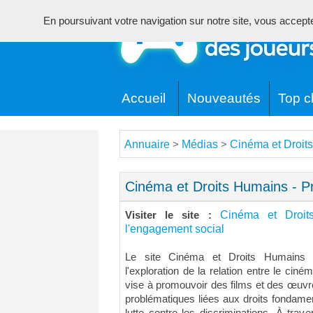
En poursuivant votre navigation sur notre site, vous acceptez 
Accueil
Nouveautés
Top cl
Annuaire
Médias
Cinéma et Droit
>
>
Cinéma et Droits Humains - P
Cinéma et Droit
Visiter le site :
l'engagement social
Le site Cinéma et Droits Humains 
l'exploration de la relation entre le ciné
vise à promouvoir des films et des œuvre
problématiques liées aux droits fondament