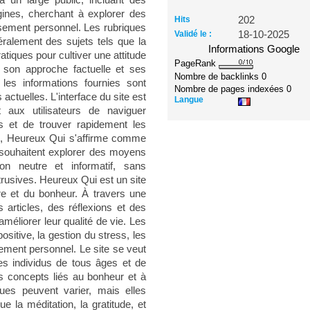
à un large public, incluant des
gines, cherchant à explorer des
Hits
202
ssement personnel. Les rubriques
Validé le :
18-10-2025
éralement des sujets tels que la
Informations Google
ratiques pour cultiver une attitude
PageRank
 son approche factuelle et ses
Nombre de backlinks
0
les informations fournies sont
Nombre de pages indexées
0
ctuelles. L'interface du site est
Langue
t aux utilisateurs de naviguer
ns et de trouver rapidement les
e, Heureux Qui s'affirme comme
souhaitent explorer des moyens
ton neutre et informatif, sans
rusives. Heureux Qui est un site
tre et du bonheur. À travers une
 articles, des réflexions et des
améliorer leur qualité de vie. Les
sitive, la gestion du stress, les
pement personnel. Le site se veut
des individus de tous âges et de
es concepts liés au bonheur et à
ues peuvent varier, mais elles
e la méditation, la gratitude, et