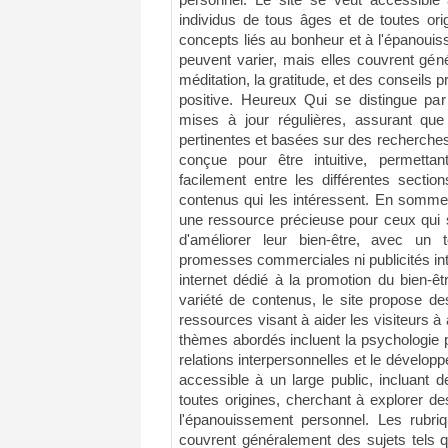
personnel. Le site se veut accessible 
individus de tous âges et de toutes ori
concepts liés au bonheur et à l'épanoui
peuvent varier, mais elles couvrent gén
méditation, la gratitude, et des conseils p
positive. Heureux Qui se distingue par
mises à jour régulières, assurant que 
pertinentes et basées sur des recherches a
conçue pour être intuitive, permettan
facilement entre les différentes sectio
contenus qui les intéressent. En somm
une ressource précieuse pour ceux qui 
d'améliorer leur bien-être, avec un 
promesses commerciales ni publicités int
internet dédié à la promotion du bien-ê
variété de contenus, le site propose des
ressources visant à aider les visiteurs à 
thèmes abordés incluent la psychologie po
relations interpersonnelles et le dévelop
accessible à un large public, incluant 
toutes origines, cherchant à explorer d
l'épanouissement personnel. Les rubriq
couvrent généralement des sujets tels qu