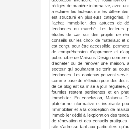
décoration intérieure, et l'optimisatio
rédigés de manière informative, avec un
à éclairer les lecteurs sur les différentes
est structuré en plusieurs catégories, i
l'achat immobilier, des astuces de d
tendances du marché. Les lecteurs p
études de cas sur des projets de rén
conseils sur les choix de matériaux et
est conçu pour être accessible, permett
de compréhension d'apprendre et d'app
public cible de Maisons Design comprend
d'acheter ou de rénover une maison, a
secteur qui souhaitent se tenir au cour
tendances. Les contenus peuvent servir d
comme base de réflexion pour des décisio
de ce blog est sa mise à jour régulière, 
fournies restent pertinentes et en ph
immobilier. En conclusion, Maisons 
plateforme informative et inspirante po
l'immobilier et à la conception de mais
immobilier dédié à l'exploration des tenda
de rénovation et des conseils pratiques 
site s'adresse tant aux particuliers qu'