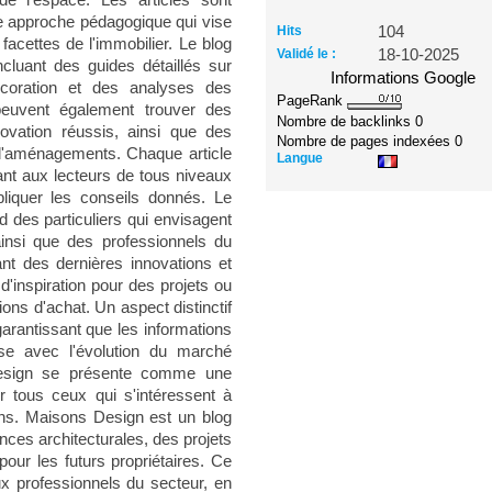
n de l'espace. Les articles sont
e approche pédagogique qui vise
Hits
104
 facettes de l'immobilier. Le blog
Validé le :
18-10-2025
ncluant des guides détaillés sur
Informations Google
écoration et des analyses des
PageRank
euvent également trouver des
Nombre de backlinks
0
ovation réussis, ainsi que des
Nombre de pages indexées
0
 d'aménagements. Chaque article
Langue
ant aux lecteurs de tous niveaux
liquer les conseils donnés. Le
 des particuliers qui envisagent
insi que des professionnels du
ant des dernières innovations et
'inspiration pour des projets ou
ns d'achat. Un aspect distinctif
garantissant que les informations
ase avec l'évolution du marché
Design se présente comme une
ur tous ceux qui s'intéressent à
ons. Maisons Design est un blog
nces architecturales, des projets
pour les futurs propriétaires. Ce
aux professionnels du secteur, en