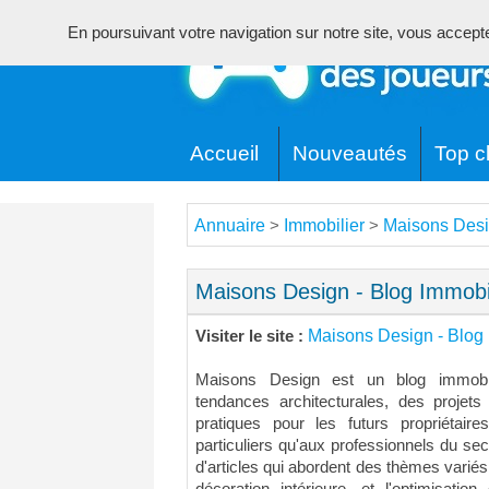
En poursuivant votre navigation sur notre site, vous acceptez 
Accueil
Nouveautés
Top cl
Annuaire
Immobilier
Maisons Desi
>
>
Maisons Design - Blog Immobi
Maisons Design - Blog 
Visiter le site :
Maisons Design est un blog immobili
tendances architecturales, des projets
pratiques pour les futurs propriétair
particuliers qu'aux professionnels du se
d'articles qui abordent des thèmes variés 