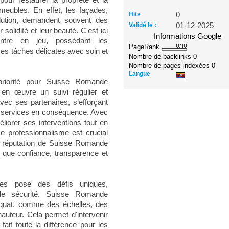
 pour restaurer la propreté et la
meubles. En effet, les façades,
Hits
0
lution, demandent souvent des
Validé le :
01-12-2025
solidité et leur beauté. C'est ici
Informations Google
tre en jeu, possédant les
PageRank
es tâches délicates avec soin et
Nombre de backlinks
0
Nombre de pages indexées
0
Langue
 priorité pour Suisse Romande
 en œuvre un suivi régulier et
ec ses partenaires, s’efforçant
es services en conséquence. Avec
éliorer ses interventions tout en
e professionnalisme est crucial
la réputation de Suisse Romande
 que confiance, transparence et
res pose des défis uniques,
e sécurité. Suisse Romande
équat, comme des échelles, des
hauteur. Cela permet d'intervenir
fait toute la différence pour les